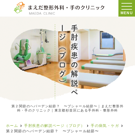
MENU
）
手
肘
疾
患
の
解
説
ペ
ー
ジ
（
ブ
ロ
グ
第２関節のヘバーデン結節？ 〜ブシャール結節〜｜まえだ整形外
科・手のクリニック｜東京都杉並区にある手外科・整形外科
ホーム
手肘疾患の解説ページ（ブログ）
手の病気・ケガ
第２関節のヘバーデン結節？ 〜ブシャール結節〜