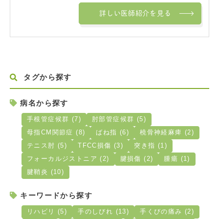
詳しい医師紹介を見る
タグから探す
病名から探す
手根管症候群 (7)
肘部管症候群 (5)
母指CM関節症 (8)
ばね指 (6)
橈骨神経麻痺 (2)
テニス肘 (5)
TFCC損傷 (3)
突き指 (1)
フォーカルジストニア (2)
腱損傷 (2)
腫瘍 (1)
腱鞘炎 (10)
キーワードから探す
リハビリ (5)
手のしびれ (13)
手くびの痛み (2)