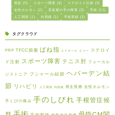
骨折 (5)
スポーツ障害 (6)
ステロイド注射 (3)
女性ホルモン (2)
音楽家の手の障害 (3)
手術 (11)
人工関節 (1)
内視鏡 (1)
手術実績 (3)
タグクラウド
ばね指
TFCC損傷
ステロイ
PRP
エクオール
エコー
スポーツ障害
テニス肘
ド注射
フォーカル
ヘバーデン結
ブシャール結節
ジストニア
節
リハビリ
再生医療
女性ホルモン
人工関節
内視鏡
手のしびれ
手根管症候
手くびの痛み
手術
母指CM関
群
手術実績