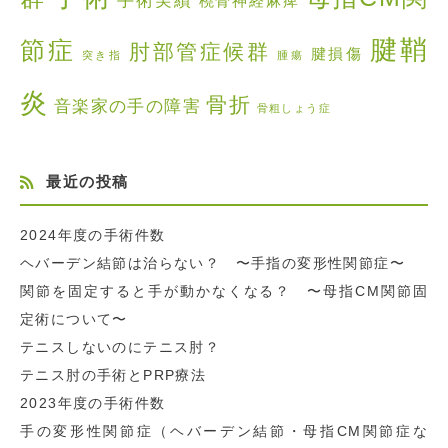
橈骨神経麻痺
腱鞘
節症
肘部管症候群
腱損傷
突き指
腫瘍
炎
骨折
音楽家の手の障害
骨粗しょう症
最近の投稿
2024年度の手術件数
ヘバーデン結節は治らない？ 〜手指の変形性関節症〜
関節を固定すると手が動かなくなる？ 〜母指CM関節固
定術について〜
テニスしないのにテニス肘？
テニス肘の手術とPRP療法
2023年度の手術件数
手の変形性関節症（ヘバーデン結節・母指CM関節症な